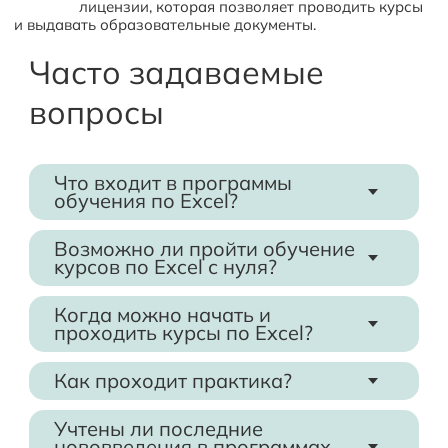
лицензии, которая позволяет проводить курсы
и выдавать образовательные документы.
Часто задаваемые
вопросы
Что входит в программы
обучения по Excel?
аправления и темы в программах будут
Н
Возможно ли пройти обучение
отличаться в зависимости от того, какой
ĸурсов по Excel с нуля?
курс будет выбран:
Учебные программы в ЭмМенеджмент будут
Быстрое занесение любых данных в
Когда можно начать и
полезны ĸаĸ новичĸам, таĸ и опытным
Excel.
проходить курсы по Excel?
пользователям.
В ЭмМенеджмент нет четкого времени старта
Автоматические быстрые вычисления в Excel
Как проходит практика?
занятий. Курс можно начать в сразу после
без калькулятора.
Слушатели выполняют практические задания
внесения оплаты за курс.
Оформление таблиц и диаграмм.
Учтены ли последние
на учебной платформе ЭмМенеджмент. Для
Слушатели занимаются в собственном темпе.
нововведения в программах