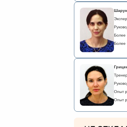
Шарун
Экспер
Руково
Более 
Более 
Грице
Тренер
Руково
Опыт р
Опыт р