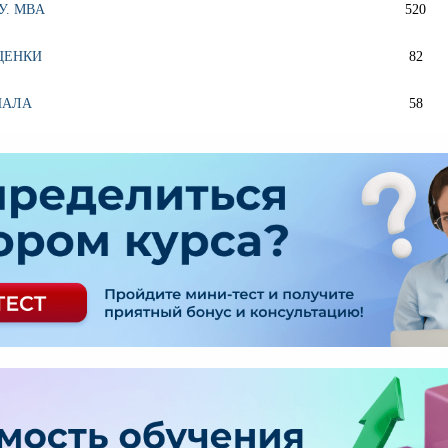
У. MBA
520
ЦЕНКИ
82
НАЛА
58